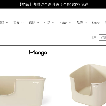
【貓館】咖啡砂全新升級！全館 $399 免運
罐頭
零食
保健
生活
品牌
pidan
Story
排序
排