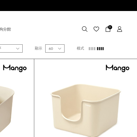
0
狗分館
序
顯示
模式
60