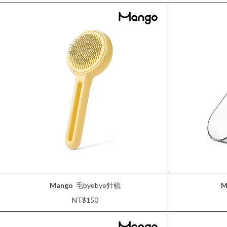
Mango
毛byebye針梳
M
NT$150