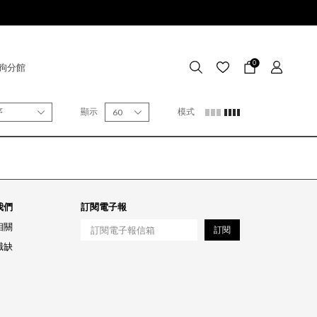
0
狗分館
序
顯示
模式
60
我們
訂閱電子報
相關
訂閱
職缺