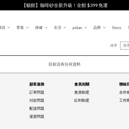
【貓館】咖啡砂全新升級！全館 $399 免運
罐頭
零食
保健
生活
品牌
pidan
Story
排序
排
目前沒有任何資料
顧客服務
會員相關
聯絡
訂單問題
會員制度
合作
付款問題
紅利制度
工作
配送問題
退貨問題