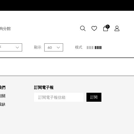
0
狗分館
序
顯示
模式
60
我們
訂閱電子報
相關
訂閱
職缺