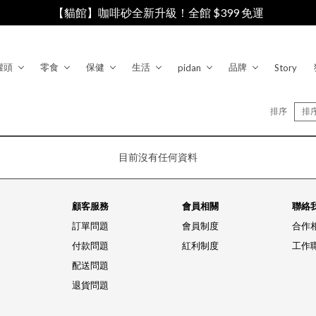
【貓館】咖啡砂全新升級！全館 $399 免運
罐頭
零食
保健
生活
品牌
pidan
Story
排序
排
目前沒有任何資料
顧客服務
會員相關
聯絡
訂單問題
會員制度
合作
付款問題
紅利制度
工作
配送問題
退貨問題