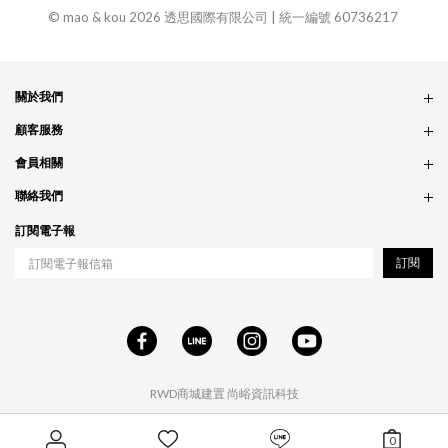
© mao & kou 2026 透思國際有限公司 | 統一編號 60736217
關於我們
品牌故事
顧客服務
銷售據點
訂單問題
會員相關
隱私政策
付款問題
會員制度
聯絡我們
食品法規
配送問題
紅利制度
合作相關
訂閱電子報
退貨問題
工作職缺
訂閱
RWD商城建置
尚峪資訊科技
0