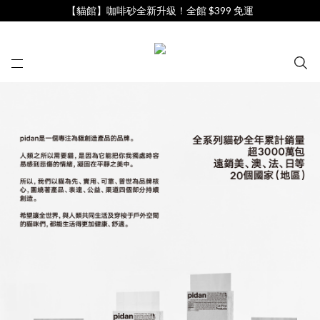
【貓館】咖啡砂全新升級！全館 $399 免運