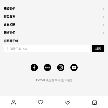
關於我們
品牌故事
顧客服務
銷售據點
訂單問題
會員相關
隱私政策
付款問題
會員制度
聯絡我們
食品法規
配送問題
紅利制度
合作相關
訂閱電子報
退貨問題
工作職缺
訂閱
RWD商城建置
尚峪資訊科技
0