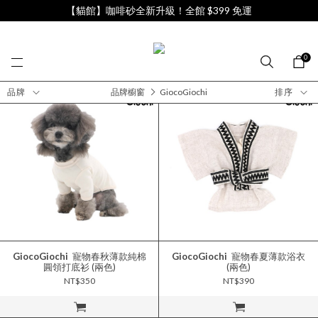
【貓館】咖啡砂全新升級！全館 $399 免運
0
品牌
品牌櫥窗
GiocoGiochi
排序
GiocoGiochi
寵物春秋薄款純棉
GiocoGiochi
寵物春夏薄款浴衣
圓領打底衫 (兩色)
(兩色)
NT$350
NT$390
立即購買
立即購買