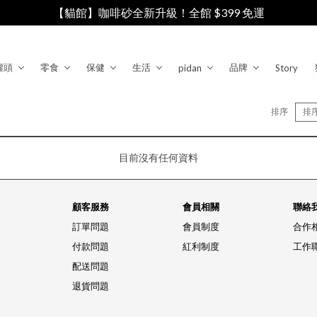
【貓館】咖啡砂全新升級！全館 $399 免運
罐頭
零食
保健
生活
品牌
pidan
Story
排序
排
目前沒有任何資料
顧客服務
會員相關
聯絡
訂單問題
會員制度
合作
付款問題
紅利制度
工作
配送問題
退貨問題