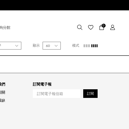
0
狗分館
序
顯示
模式
60
我們
訂閱電子報
相關
訂閱
職缺