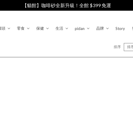
【貓館】咖啡砂全新升級！全館 $399 免運
罐頭
零食
保健
生活
品牌
pidan
Story
排序
排