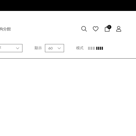
0
狗分館
序
顯示
模式
60