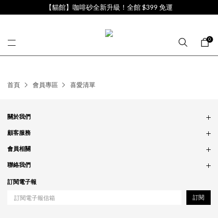
【貓館】咖啡砂全新升級！全館 $399 免運
0
首頁
會員專區
喜愛清單
關於我們
品牌故事
顧客服務
銷售據點
訂單問題
會員相關
隱私政策
付款問題
會員制度
聯絡我們
食品法規
配送問題
紅利制度
合作相關
訂閱電子報
退貨問題
工作職缺
訂閱