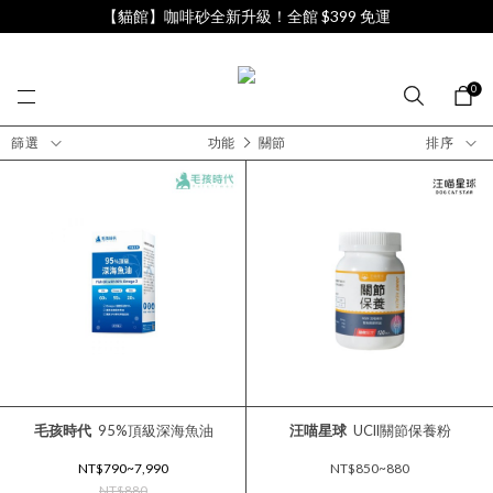
【貓館】咖啡砂全新升級！全館 $399 免運
0
篩選
功能
關節
排序
毛孩時代
95%頂級深海魚油
汪喵星球
UCll關節保養粉
NT$790~7,990
NT$850~880
NT$880