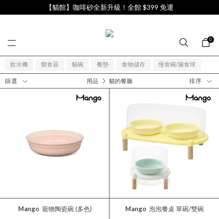
【貓館】咖啡砂全新升級！全館 $399 免運
0
飲水機
餵食器
貓碗
餐墊
食物儲存
慢食碗/漏食球
用品
貓的餐廳
篩選
排序
Mango
寵物陶瓷碗 (多色)
Mango
泡泡餐桌 單碗/雙碗