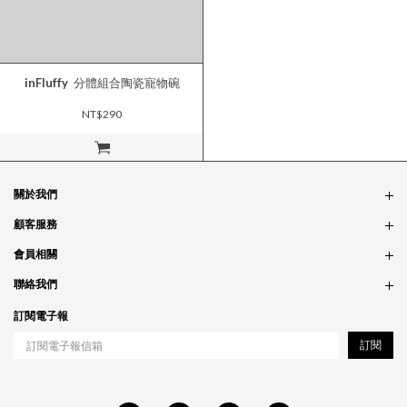
inFluffy
分體組合陶瓷寵物碗
NT$290
立即購買
關於我們
品牌故事
顧客服務
銷售據點
訂單問題
會員相關
隱私政策
付款問題
會員制度
聯絡我們
食品法規
配送問題
紅利制度
合作相關
訂閱電子報
退貨問題
工作職缺
訂閱