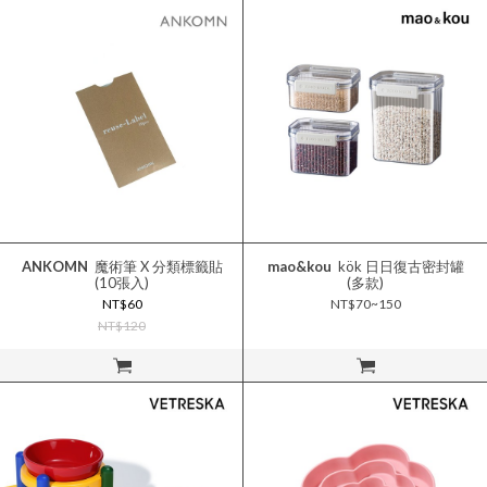
ANKOMN
魔術筆 X 分類標籤貼
mao&kou
kök 日日復古密封罐
(10張入)
(多款)
NT$60
NT$70~150
NT$120
立即購買
立即購買