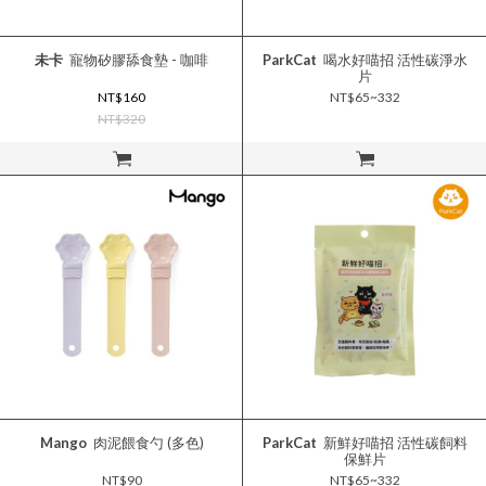
未卡
寵物矽膠舔食墊 - 咖啡
ParkCat
喝水好喵招 活性碳淨水
片
NT$160
NT$65~332
NT$320
立即購買
立即購買
Mango
肉泥餵食勺 (多色)
ParkCat
新鮮好喵招 活性碳飼料
保鮮片
NT$90
NT$65~332