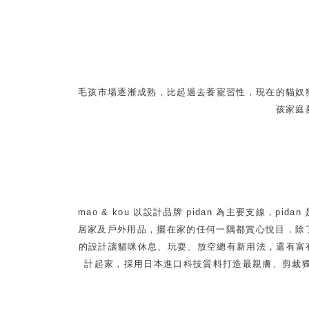
毛孩市場逐漸成熟，比起過去養寵習性，現在的貓奴
孩家庭
mao & kou 以設計品牌 pidan 為主要支
居家及戶外用品，擺在家的任何一隅都賞心悅目，除了簡
的設計讓貓咪休息、玩耍、放空總有新用法，還有富有
計起家，採用日本進口科技質料打造最親膚、剪裁獨特