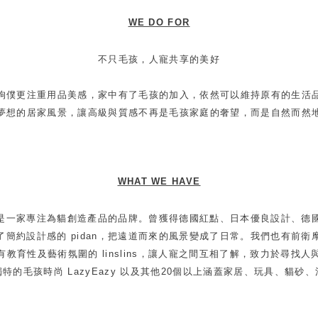
WE DO FOR
不只毛孩，人寵共享的美好
狗僕更注重用品美感，家中有了毛孩的加入，依然可以維持原有的生活
夢想的居家風景，讓高級與質感不再是毛孩家庭的奢望，而是自然而然
WHAT WE HAVE
線，pidan 是一家專注為貓創造產品的品牌。曾獲得德國紅點、日本優良設計
約設計感的 pidan，把遠道而來的風景變成了日常。我們也有前衛摩登、
教育性及藝術氛圍的 linslins，讓人寵之間互相了解，致力於尋找
的毛孩時尚 LazyEazy 以及其他20個以上涵蓋家居、玩具、貓