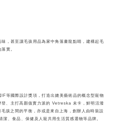
品味，甚至讓毛孩用品為家中角落畫龍點睛，建構起毛
地落實。
、德國IF等國際設計獎項，打造出媲美藝術品的概念型寵物
主打高顏值實力派的 Vetreska 未卡，鮮明活潑
人與毛孩之間的平衡，亦或是來自上海，創辦人由時裝設
砂、清潔、食品、保健及人寵共用生活質感選物等品牌。