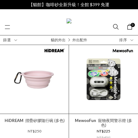
【貓館】咖啡砂全新升級！全館 $399 免運
0
篩選
貓的外出
外出配件
排序
HiDREAM
摺疊矽膠隨行碗 (多色)
MewooFun
寵物夜間警示燈 (多
色)
NT$250
NT$225
NT$450