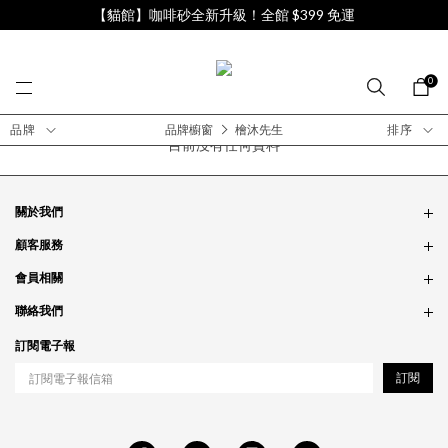
【貓館】咖啡砂全新升級！全館 $399 免運
0
品牌
品牌櫥窗
檜沐先生
排序
目前沒有任何資料
關於我們
品牌故事
顧客服務
銷售據點
訂單問題
會員相關
隱私政策
付款問題
會員制度
聯絡我們
食品法規
配送問題
紅利制度
合作相關
訂閱電子報
退貨問題
工作職缺
訂閱