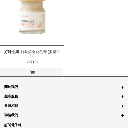
好味小姐
好味鮮食化毛膏 (多種口
味)
NT$149
立即購買
關於我們
品牌故事
顧客服務
銷售據點
訂單問題
會員相關
隱私政策
付款問題
會員制度
聯絡我們
食品法規
配送問題
紅利制度
合作相關
訂閱電子報