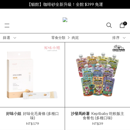
【貓館】咖啡砂全新升級！全館 $399 免運
0
篩選
零食分類
肉泥
排序
好味小姐
好味化毛膏條 (多種口
沙發馬鈴薯
Keptbaby 吃軟飯主
味)
食餐包 (多種口味)
NT$179
NT$39