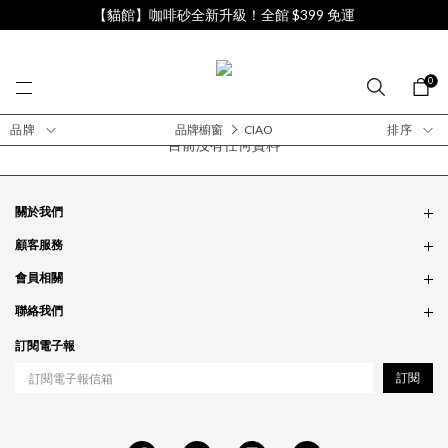
【貓館】咖啡砂全新升級！全館 $399 免運
0
品牌
品牌櫥窗
CIAO
排序
目前沒有任何資料
關於我們
品牌故事
顧客服務
銷售據點
訂單問題
會員相關
隱私政策
付款問題
會員制度
聯絡我們
食品法規
配送問題
紅利制度
合作相關
訂閱電子報
退貨問題
工作職缺
訂閱