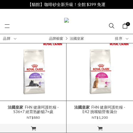
【貓館】咖啡砂全新升級！全館 $399 免運
0
品牌
品牌櫥窗
法國皇家
排序
法國皇家
FHN 健康呵護乾糧 -
法國皇家
FHN 健康呵護乾糧 -
S36+7 絕育熟齡貓7+歲
E42 挑嘴貓營養滿分
NT$880
NT$1,200
立即購買
立即購買