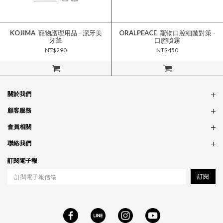
KOJIMA
寵物護理用品 - 潔牙美
ORALPEACE
寵物口腔細菌對策 -
牙筆
口腔噴霧
NT$290
NT$450
立即購買
立即購買
關於我們
品牌故事
顧客服務
銷售據點
訂單問題
會員相關
隱私政策
付款問題
會員制度
聯絡我們
食品法規
配送問題
紅利制度
合作相關
訂閱電子報
退貨問題
工作職缺
訂閱