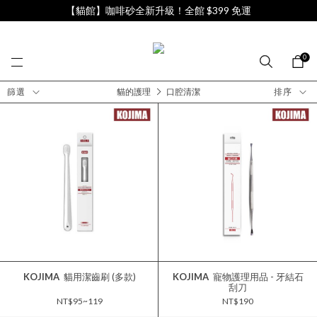
【貓館】咖啡砂全新升級！全館 $399 免運
0
篩選
貓的護理
口腔清潔
排序
KOJIMA
貓用潔齒刷 (多款)
KOJIMA
寵物護理用品 - 牙結石
刮刀
NT$95~119
NT$190