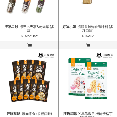
汪喵星球
潔牙木天蓼&乾貓草 (多
好味小姐
濃醇香雞鮮食調味料 (多
款)
種口味)
NT$99~109
NT$239
立即購買
立即購買
汪喵星球
原肉零食 (多種口味)
汪喵星球
X 馬修嚴選 機能優格丁