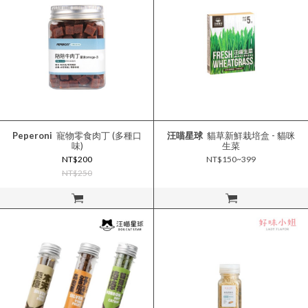
Peperoni
寵物零食肉丁 (多種口
汪喵星球
貓草新鮮栽培盒 - 貓咪
味)
生菜
NT$200
NT$150~399
NT$250
立即購買
立即購買