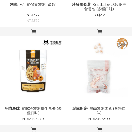
好味小姐
貓保養凍乾 (多款)
沙發馬鈴薯
Keptbaby 吃軟飯主
食餐包 (多種口味)
NT$299
NT$39
NT$379
立即購買
立即購買
汪喵星球
貓咪冷凍乾燥生食餐 (多
派庫廚房
鮮肉凍乾零食 (多種口
種口味)
味)
NT$240~270
NT$250~300
立即購買
立即購買