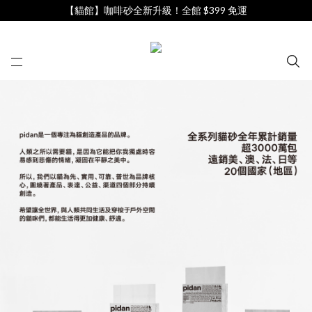
【貓館】咖啡砂全新升級！全館 $399 免運