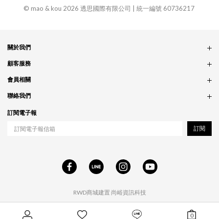
© mao & kou 2026 透思國際有限公司 | 統一編號 60736217
關於我們
品牌故事
顧客服務
銷售據點
訂單問題
會員相關
隱私政策
付款問題
會員制度
聯絡我們
食品法規
配送問題
紅利制度
合作相關
訂閱電子報
退貨問題
工作職缺
訂閱
RWD商城建置
尚峪資訊科技
0