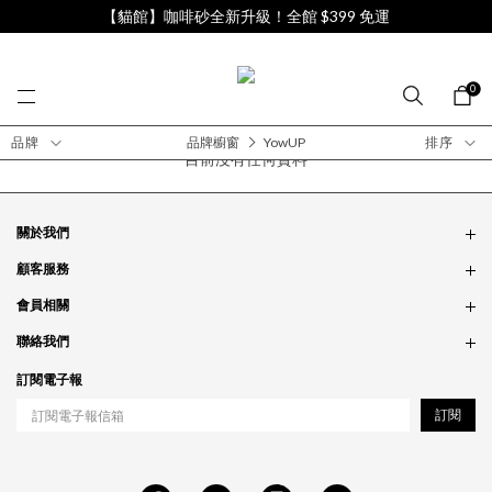
【貓館】咖啡砂全新升級！全館 $399 免運
0
品牌
品牌櫥窗
YowUP
排序
目前沒有任何資料
關於我們
品牌故事
顧客服務
銷售據點
訂單問題
會員相關
隱私政策
付款問題
會員制度
聯絡我們
食品法規
配送問題
紅利制度
合作相關
訂閱電子報
退貨問題
工作職缺
訂閱