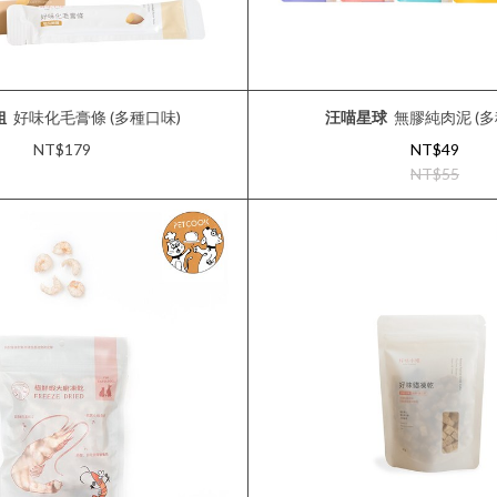
姐
好味化毛膏條 (多種口味)
汪喵星球
無膠純肉泥 (多
NT$179
NT$49
NT$55