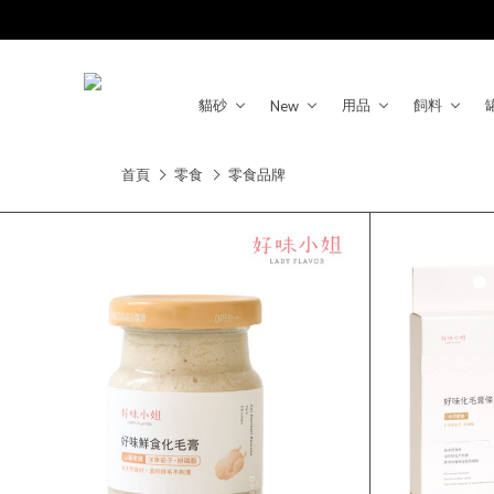
貓砂
用品
飼料
New
首頁
零食
零食品牌
類型
鮭魚
海鮮
鴨肉
雞肉
羊肉
牛肉
品牌
Peperoni
喵洽普
派庫廚房
好味小姐