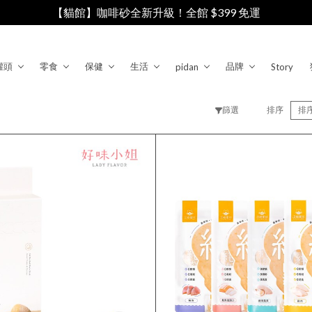
【貓館】咖啡砂全新升級！全館 $399 免運
罐頭
零食
保健
生活
品牌
pidan
Story
篩選
排序
排
汪喵星球
清除
確認