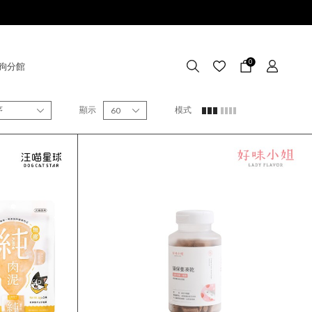
0
狗分館
序
顯示
模式
60