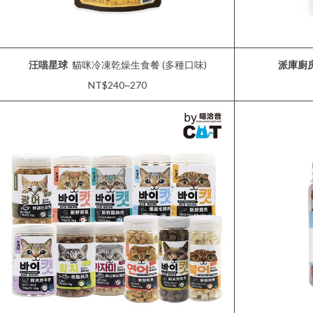
汪喵星球
貓咪冷凍乾燥生食餐 (多種口味)
派庫廚
NT$240~270