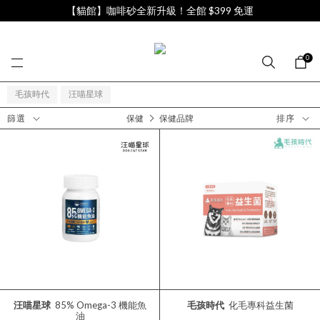
【貓館】咖啡砂全新升級！全館 $399 免運
0
毛孩時代
汪喵星球
保健
保健品牌
篩選
排序
汪喵星球
85% Omega-3 機能魚
毛孩時代
化毛專科益生菌
油