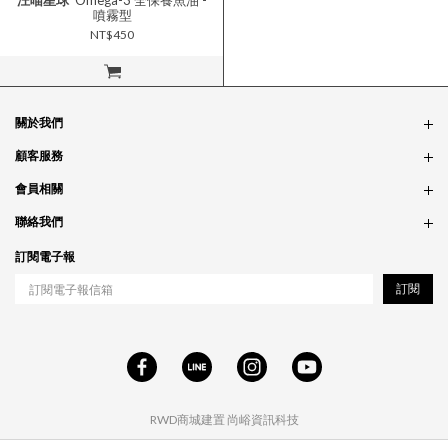
汪喵星球
Omega-3 全保養魚油 -
噴霧型
NT$450
立即購買
關於我們
品牌故事
顧客服務
銷售據點
訂單問題
會員相關
隱私政策
付款問題
會員制度
聯絡我們
食品法規
配送問題
紅利制度
合作相關
訂閱電子報
退貨問題
工作職缺
訂閱
RWD商城建置
尚峪資訊科技