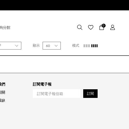
0
狗分館
序
顯示
模式
60
我們
訂閱電子報
相關
訂閱
職缺