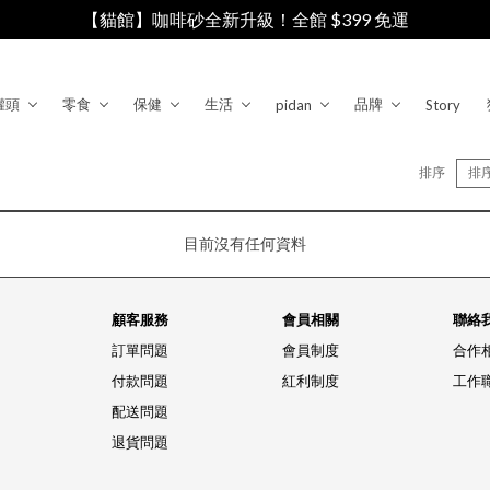
【貓館】咖啡砂全新升級！全館 $399 免運
罐頭
零食
保健
生活
品牌
pidan
Story
排序
排
目前沒有任何資料
顧客服務
會員相關
聯絡
訂單問題
會員制度
合作
付款問題
紅利制度
工作
配送問題
退貨問題