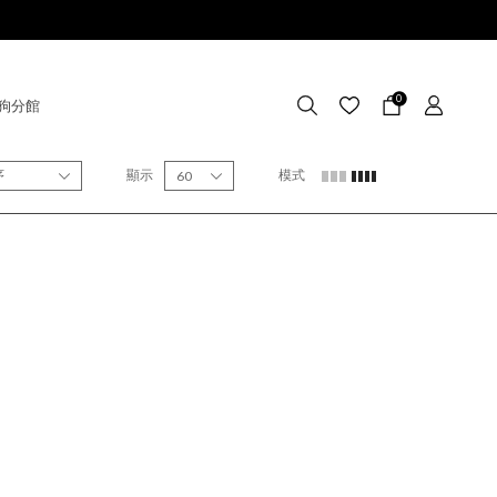
0
狗分館
序
顯示
模式
60