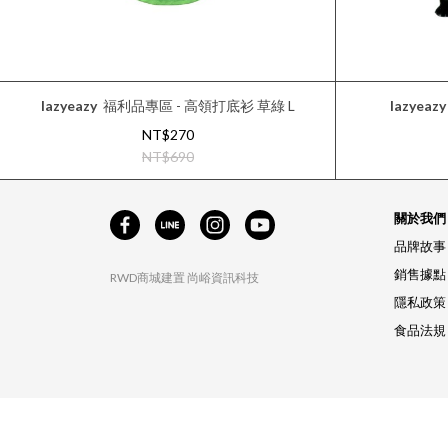
lazyeazy
福利品專區 - 高領打底衫 草綠 L
lazyeazy
NT$270
NT$690
關於我們
品牌故事
銷售據點
RWD商城建置
尚峪資訊科技
隱私政策
食品法規