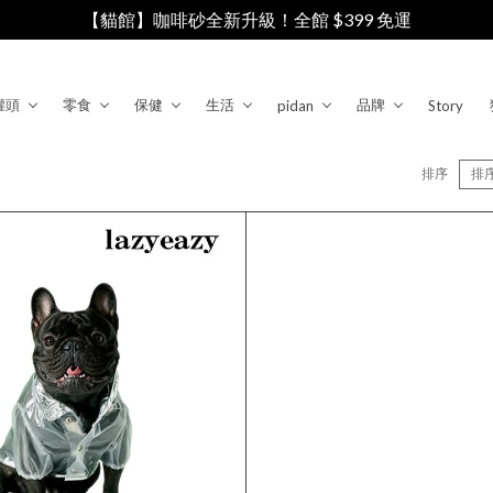
【貓館】咖啡砂全新升級！全館 $399 免運
罐頭
零食
保健
生活
品牌
pidan
Story
排序
排