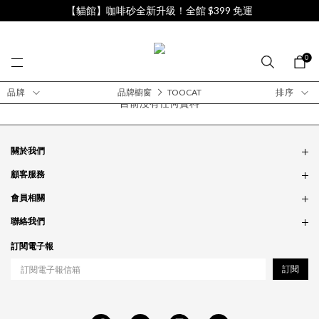
【貓館】咖啡砂全新升級！全館 $399 免運
0
品牌
品牌櫥窗
TOOCAT
排序
目前沒有任何資料
關於我們
品牌故事
顧客服務
銷售據點
訂單問題
會員相關
隱私政策
付款問題
會員制度
聯絡我們
食品法規
配送問題
紅利制度
合作相關
訂閱電子報
退貨問題
工作職缺
訂閱