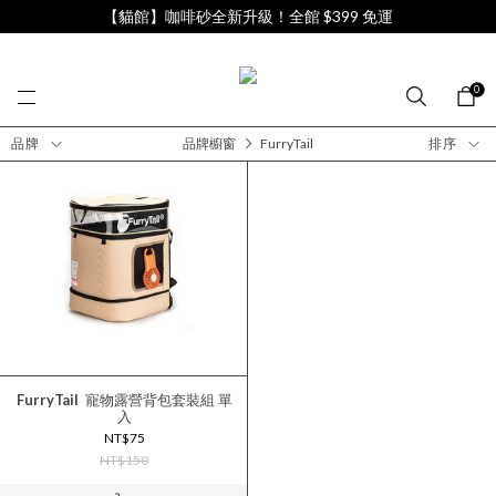
【貓館】咖啡砂全新升級！全館 $399 免運
0
品牌
品牌櫥窗
FurryTail
排序
FurryTail
寵物露營背包套裝組 單
入
NT$75
NT$150