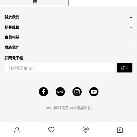
立即購買
關於我們
品牌故事
顧客服務
銷售據點
訂單問題
會員相關
隱私政策
付款問題
會員制度
聯絡我們
食品法規
配送問題
紅利制度
合作相關
訂閱電子報
退貨問題
工作職缺
訂閱
RWD商城建置
尚峪資訊科技
0