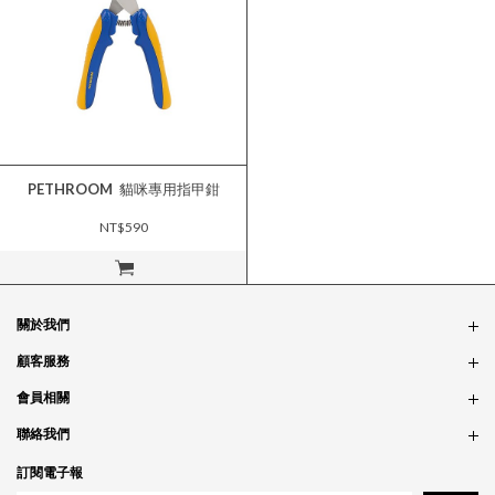
PETHROOM
貓咪專用指甲鉗
NT$590
立即購買
關於我們
品牌故事
顧客服務
銷售據點
訂單問題
會員相關
隱私政策
付款問題
會員制度
聯絡我們
食品法規
配送問題
紅利制度
合作相關
訂閱電子報