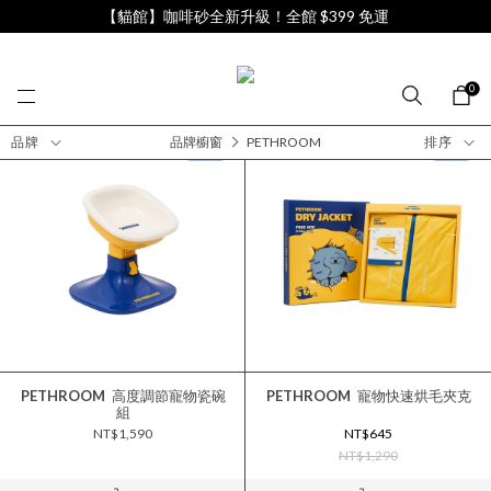
【貓館】咖啡砂全新升級！全館 $399 免運
0
品牌
品牌櫥窗
PETHROOM
排序
PETHROOM
高度調節寵物瓷碗
PETHROOM
寵物快速烘毛夾克
組
NT$1,590
NT$645
NT$1,290