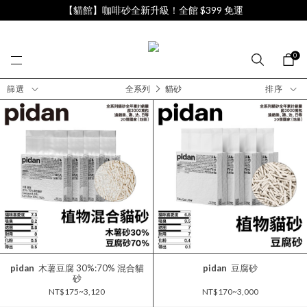
【貓館】咖啡砂全新升級！全館 $399 免運
0
篩選
全系列
貓砂
排序
pidan
木薯豆腐 30%:70% 混合貓
pidan
豆腐砂
砂
NT$175~3,120
NT$170~3,000