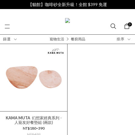
【貓館】咖啡砂全新升級！全館 $399 免運
0
篩選
寵物生活
餐廚用品
排序
KAMA MUTA
幻想家經典系列 -
人寵友好餐墊組 (兩款)
NT$180~390
NT$470