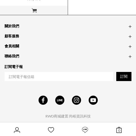
立即購買
關於我們
品牌故事
顧客服務
銷售據點
訂單問題
會員相關
隱私政策
付款問題
會員制度
聯絡我們
食品法規
配送問題
紅利制度
合作相關
訂閱電子報
退貨問題
工作職缺
訂閱
RWD商城建置
尚峪資訊科技
0