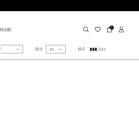
0
狗分館
序
顯示
模式
60