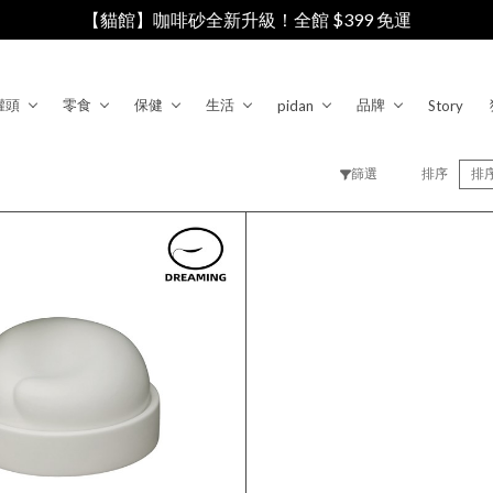
【貓館】咖啡砂全新升級！全館 $399 免運
罐頭
零食
保健
生活
品牌
pidan
Story
篩選
排序
排
清除
確認