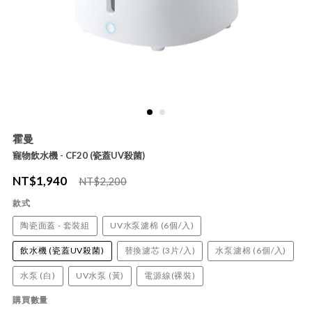
霍曼
寵物飲水機 - CF20 (瓷蓋UV殺菌)
NT$
1,940
NT$2,200
款式
陶瓷面蓋 - 套裝組
UV水泵濾棉 (6個/入)
飲水機 (瓷蓋UV殺菌)
替換濾芯 (3片/入)
水泵濾棉 (6個/入)
水泵 (白)
UV水泵 (黃)
電源線(裸裝)
購買數量