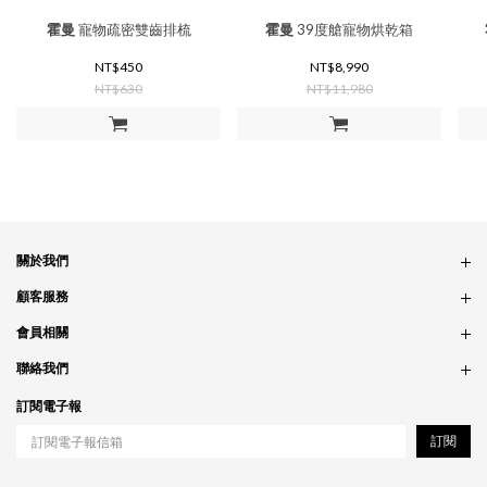
霍曼
寵物疏密雙齒排梳
霍曼
39度艙寵物烘乾箱
NT$450
NT$8,990
NT$630
NT$11,980
加入購物車
加入購物車
關於我們
品牌故事
顧客服務
銷售據點
訂單問題
會員相關
隱私政策
付款問題
會員制度
聯絡我們
食品法規
配送問題
紅利制度
合作相關
訂閱電子報
退貨問題
工作職缺
訂閱