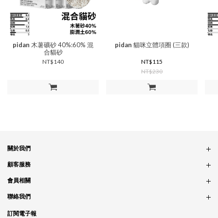
pidan
木薯礦砂 40%:60% 混
pidan
貓咪立體項圈 (三款)
合貓砂
NT$140
NT$115
NT$230
加入購物車
加入購物車
關於我們
品牌故事
顧客服務
銷售據點
訂單問題
會員相關
隱私政策
付款問題
會員制度
聯絡我們
食品法規
配送問題
紅利制度
合作相關
訂閱電子報