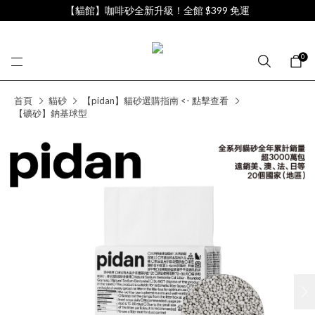
【貓館】咖啡砂全新升級！全館 $399 免運
0
首頁
貓砂
【pidan】貓砂選購指南 <- 點擊查看
【礦砂】鈉基球型
next