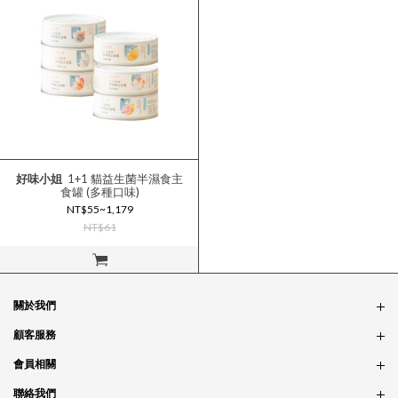
好味小姐
1+1 貓益生菌半濕食主
食罐 (多種口味)
NT$55~1,179
NT$61
立即購買
關於我們
品牌故事
顧客服務
銷售據點
訂單問題
會員相關
隱私政策
付款問題
會員制度
聯絡我們