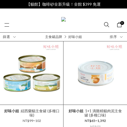
【貓館】咖啡砂全新升級！全館 $399 免運
0
篩選
主食罐品牌
好味小姐
排序
好味小姐
紐西蘭貓主食罐 (多種口
好味小姐
1+1 滴雞精貓肉泥主食
味)
罐 (多種口味)
NT$99~102
NT$65~1,392
NT$73