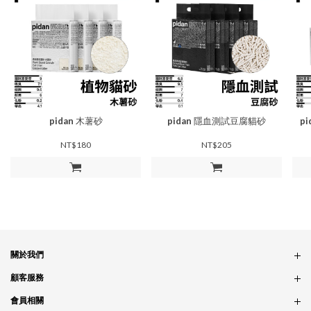
pidan
木薯砂
pidan
隱血測試豆腐貓砂
pi
NT$180
NT$205
加入購物車
加入購物車
關於我們
品牌故事
顧客服務
銷售據點
訂單問題
會員相關