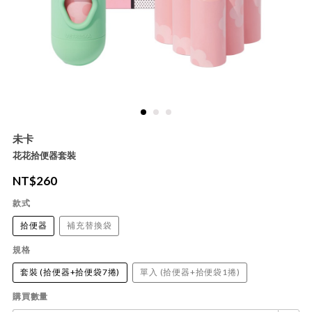
未卡
花花拾便器套裝
NT$
260
款式
拾便器
補充替換袋
規格
套裝 (拾便器+拾便袋7捲)
單入 (拾便器+拾便袋1捲)
購買數量