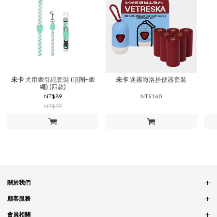
未卡
犬用牽引繩套裝 (項圈+牽
未卡
迷霧海洛拾便器套裝
繩) (四款)
NT$89
NT$160
NT$99
加入購物車
加入購物車
關於我們
品牌故事
顧客服務
銷售據點
訂單問題
會員相關