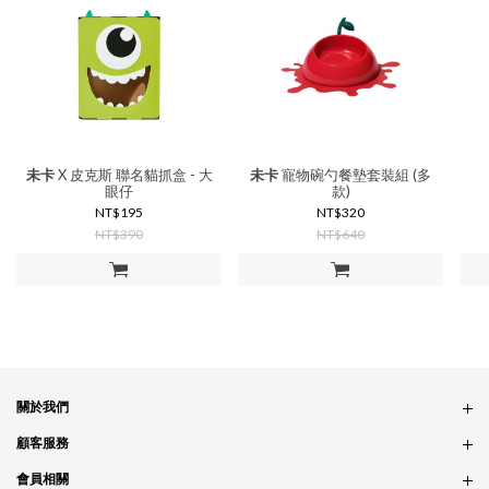
未卡
X 皮克斯 聯名貓抓盒 - 大
未卡
寵物碗勺餐墊套裝組 (多
眼仔
款)
NT$195
NT$320
NT$390
NT$640
加入購物車
加入購物車
關於我們
品牌故事
顧客服務
銷售據點
訂單問題
會員相關