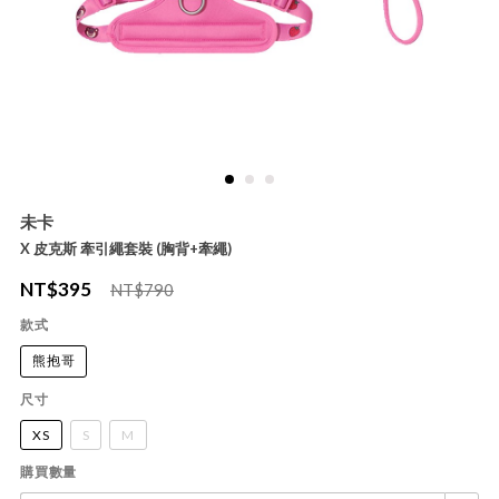
未卡
X 皮克斯 牽引繩套裝 (胸背+牽繩)
NT$
395
NT$790
款式
熊抱哥
尺寸
XS
S
M
購買數量