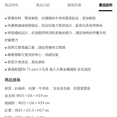
商品特色
商品介紹
顧客評價
運送說明
● 雙層布料、雙倍耐咬，內層獨有牛津布緊密貼合，更加耐咬
● 內層車縫線精密縫合，抗拉扯能力更加強大，延長玩具使用壽命
● 啃咬繩結設計，在遊戲同時消耗多餘的精力，滿足狗狗的狩獵天性、
紓解壓力
● 採用立體電繡工藝，讓紋理擁有立體感
● 啾啾聲吸引寶貝好奇心，持續玩耍
● 材質方便清洗，易洗易乾
● 通過歐盟EN-71 part 3 玩具 無八大重金屬殘留 安全認證
商品規格
材質：針織布、內層：牛津布 、安全填充棉、內置發聲器
金太郎: W25 × D6 × H19 cm
桃桃郎：W25 × D6 × H19 cm
紅寶：W25 × D5.5 × H17 cm