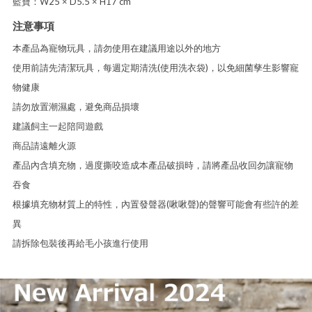
藍寶：W25 × D5.5 × H17 cm
注意事項
本產品為寵物玩具，請勿使用在建議用途以外的地方
使用前請先清潔玩具，每週定期清洗(使用洗衣袋)，以免細菌孳生影響寵
物健康
請勿放置潮濕處，避免商品損壞
建議飼主一起陪同遊戲
商品請遠離火源
產品內含填充物，過度撕咬造成本產品破損時，請將產品收回勿讓寵物
吞食
根據填充物材質上的特性，內置發聲器(啾啾聲)的聲響可能會有些許的差
異
請拆除包裝後再給毛小孩進行使用