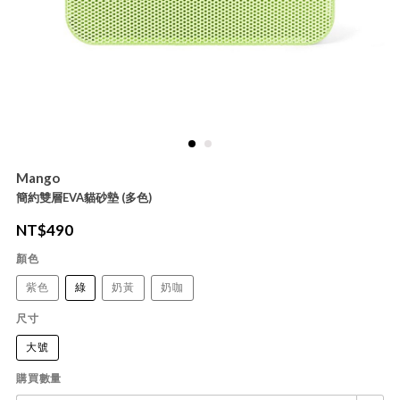
Mango
簡約雙層EVA貓砂墊 (多色)
NT$
490
顏色
紫色
綠
奶黃
奶咖
尺寸
大號
購買數量