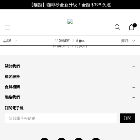
【貓館】咖啡砂全新升級！全館 $399 免運
0
品牌
品牌櫥窗
it jjoo
排序
目前沒有任何資料
關於我們
品牌故事
顧客服務
銷售據點
訂單問題
會員相關
隱私政策
付款問題
會員制度
聯絡我們
食品法規
配送問題
紅利制度
合作相關
訂閱電子報
退貨問題
工作職缺
訂閱