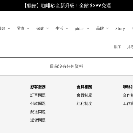
【貓館】咖啡砂全新升級！全館 $399 免運
罐頭
零食
保健
生活
品牌
pidan
Story
排序
排
目前沒有任何資料
顧客服務
會員相關
聯絡
訂單問題
會員制度
合作
付款問題
紅利制度
工作
配送問題
退貨問題