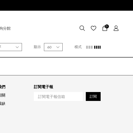
0
狗分館
序
顯示
模式
60
我們
訂閱電子報
相關
訂閱
職缺