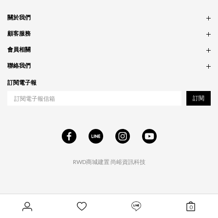
關於我們
品牌故事
顧客服務
銷售據點
訂單問題
會員相關
隱私政策
付款問題
會員制度
聯絡我們
食品法規
配送問題
紅利制度
合作相關
訂閱電子報
退貨問題
工作職缺
訂閱
RWD商城建置
尚峪資訊科技
0