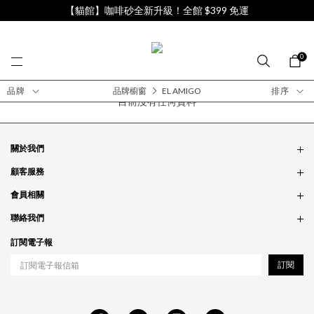
【貓館】咖啡砂全新升級！全館 $399 免運
0
品牌
品牌櫥窗
EL AMIGO
排序
目前沒有任何資料
關於我們
品牌故事
顧客服務
銷售據點
訂單問題
會員相關
隱私政策
付款問題
會員制度
聯絡我們
食品法規
配送問題
紅利制度
合作相關
訂閱電子報
退貨問題
工作職缺
訂閱